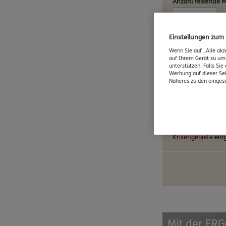
Anzahl reisende 
Einstellungen zum
Gesamtreisetage 
Wenn Sie auf „Alle akz
auf Ihrem Gerät zu um
unterstützen. Falls Si
Werbung auf dieser Sei
Näheres zu den eingese
Absicherung inklu
Ja
Nein
Bitte beachten Sie
Krisengebiete
eing
Mit der ERG