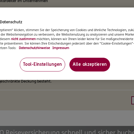
Mitarbeiter im Unternehmen
 Datenschutz
des Unternehmens im Jahr
eptieren“ klicken, stimmen Sie der Speicherung von Cookies und ähnliche Technologien, zukü
 die Websitenavigation zu verbessern, die Websitenutzung zu analysieren und unsere Mar
e diesem
nicht zustimmen
möchten, können wir Ihnen leider keine für Sie maßgeschneidert
te präsentieren. Sie können Ihre Entscheidungen jederzeit über den "Cookie-Einstellungen"
tzen Tools:
Datenschutzhinweise
Impressum
sive Besucher aus dem Ausland?
Tool-Einstellungen
Alle akzeptieren
, dass einige
Berufe / Risiken
nicht versicherbar sind und dass für Reisen in
Kr
eschränkte Deckung besteht.
O Reiseversicherung schnell und sicher buch